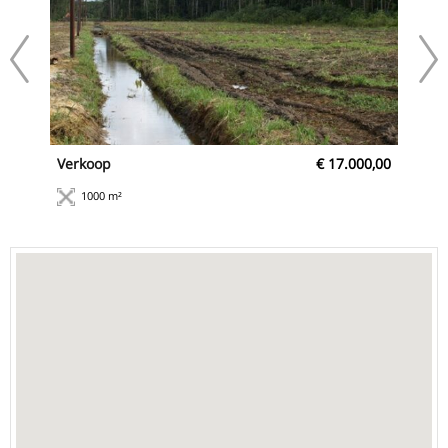
0,00
Verkoop
€ 17.000,00
Ve
2
1000 m²