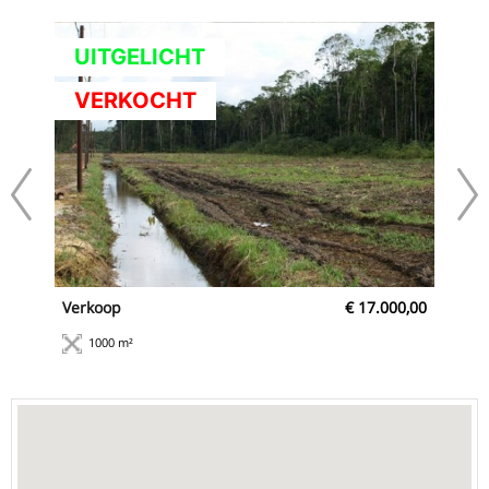
UITGELICHT
VERKOCHT
0,00
Verkoop
€ 17.000,00
Ve
2
1000 m²